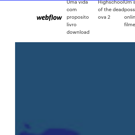
Uma vida
Highschool
Um 
com
of the dead
poss
proposito
ova 2
onli
livro
film
download