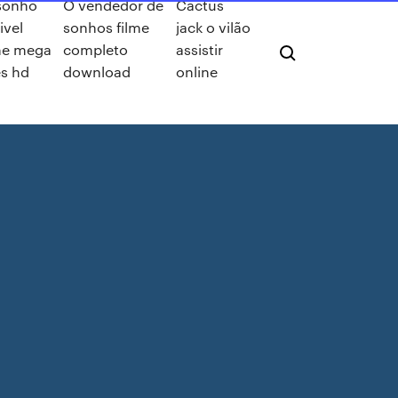
sonho
O vendedor de
Cactus
ivel
sonhos filme
jack o vilão
ne mega
completo
assistir
es hd
download
online